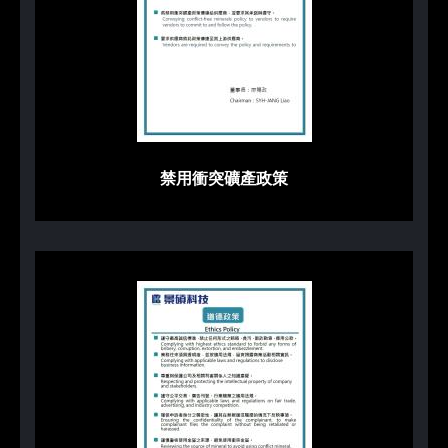
禁用衝突礦產政策